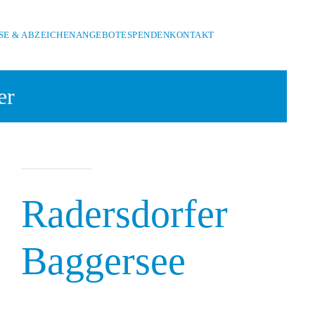
E & ABZEICHEN
ANGEBOTE
SPENDEN
KONTAKT
er
Radersdorfer
Baggersee