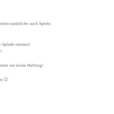
elen natürliche auch Spiele.
e Spinde räumen!
e!
hmen wir keine Haftung!
en 🙂