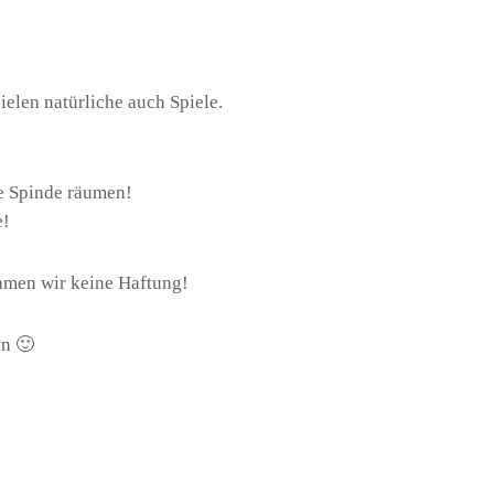
elen natürliche auch Spiele.
e Spinde räumen!
e!
hmen wir keine Haftung!
en 🙂